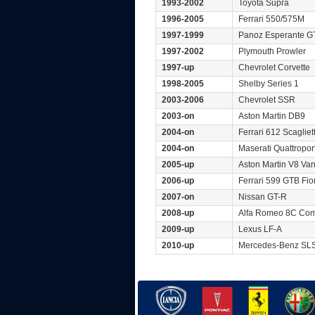
1993-2002
Toyota Supra
1996-2005
Ferrari 550/575M
1997-1999
Panoz Esperante G
1997-2002
Plymouth Prowler
1997-up
Chevrolet Corvette
1998-2005
Shelby Series 1
2003-2006
Chevrolet SSR
2003-on
Aston Martin DB9
2004-on
Ferrari 612 Scagliett
2004-on
Maserati Quattropor
2005-up
Aston Martin V8 Va
2006-up
Ferrari 599 GTB Fi
2007-on
Nissan GT-R
2008-up
Alfa Romeo 8C Com
2009-up
Lexus LF-A
2010-up
Mercedes-Benz SL