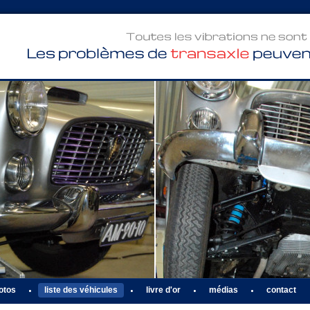
Toutes
les
vibrations
ne
sont
Les
problèmes
de
transaxle
otos
liste des véhicules
livre d'or
médias
contact