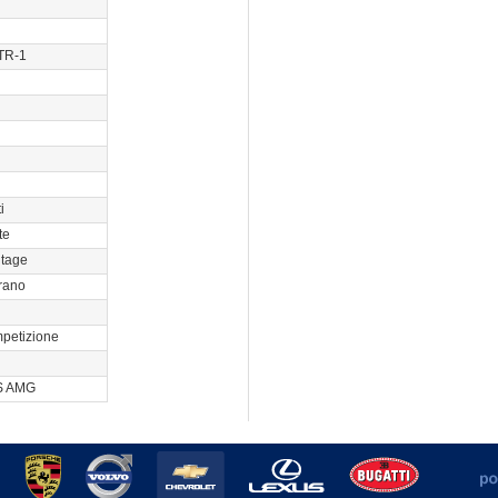
TR-1
i
te
ntage
orano
petizione
S AMG