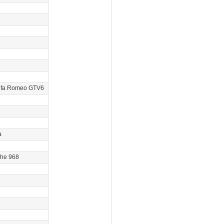
Alfa Romeo GTV6
a
che 968