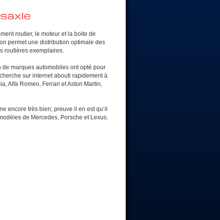
ment routier, le moteur et la boite de
ion permet une distribution optimale des
s routières exemplaires.
n de marques automobiles ont opté pour
cherche sur internet abouti rapidement à
 Alfa Romeo, Ferrari et Aston Martin,
e encore très bien; preuve il en est qu’il
s modèles de Mercedes, Porsche et Lexus.