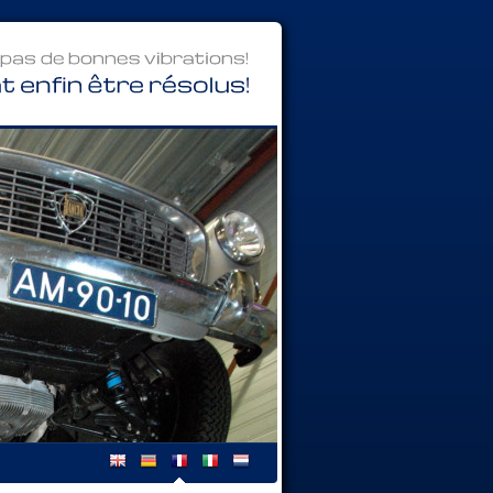
pas
de
bonnes
vibrations!
peuvent
enfin
être
résolus!