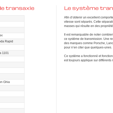
Afin d’obtenir un excellent comporte
vitesse sont séparés. Cette séparat
masses qui résulte en des propriété
Il est remarquable de noter combie
0H
ce système de transmission. Une re
oda Rapid
des marques comme Porsche, Lancia,
pour n’en citer que quelques-unes.
a 1101
Ce système a fonctionné et fonctionn
est toujours applique sur différent
nn Ghia